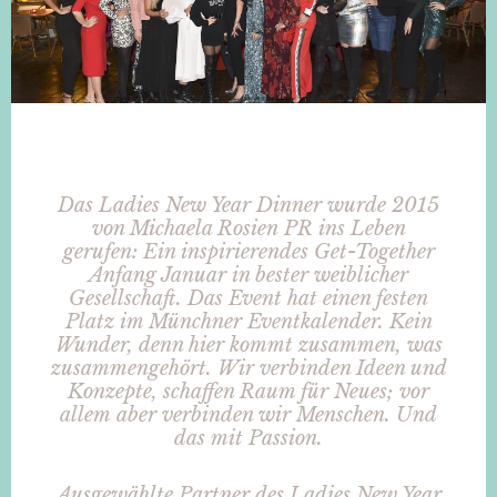
Das Ladies New Year Dinner wurde 2015
von Michaela Rosien PR ins Leben
gerufen: Ein inspirierendes Get-Together
Anfang Januar in bester weiblicher
Gesellschaft. Das Event hat einen festen
Platz im Münchner Eventkalender. Kein
Wunder, denn hier kommt zusammen, was
zusammengehört. Wir verbinden Ideen und
Konzepte, schaffen Raum für Neues; vor
allem aber verbinden wir Menschen. Und
das mit Passion.
Ausgewählte Partner des Ladies New Year