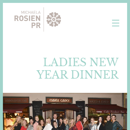
Zur
Skip
Hauptnavigation
to
springen
main
content
Michaela
Konzeptionelle
Rosien
und
PR
Strategische
LADIES NEW
PR-
und
YEAR DINNER
Marketingberatung